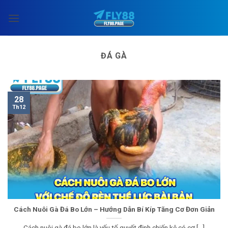
Bỏ
qua
nội
dung
ĐÁ GÀ
28
Th12
Cách Nuôi Gà Đá Bo Lớn – Hướng Dẫn Bí Kíp Tăng Cơ Đơn Giản
Cách nuôi gà đá bo lớn là yếu tố quyết định chiến kê có cơ [...]