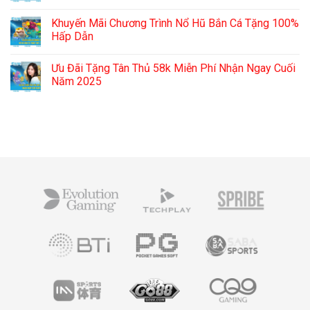
Quyền
Điểm
Không
Dành
Danh
có
Khuyến Mãi Chương Trình Nổ Hũ Bắn Cá Tặng 100%
Cho
Mỗi
bình
Thành
Ngày
luận
Hấp Dẫn
Viên
Tặng
ở
2025
88k
Nạp
Không
Dễ
Đầu
có
Ưu Đãi Tặng Tân Thủ 58k Miễn Phí Nhận Ngay Cuối
Dàng
USDT
bình
Cho
Tặng
luận
Năm 2025
Mọi
100%
ở
Thành
Siêu
Khuyến
Không
Viên
Ưu
Mãi
có
Đãi
Chương
bình
Dành
Trình
luận
Cho
Nổ
ở
Thành
Hũ
Ưu
Viên
Bắn
Đãi
Cá
Tặng
Tặng
Tân
100%
Thủ
Hấp
58k
Dẫn
Miễn
Phí
Nhận
Ngay
Cuối
Năm
2025