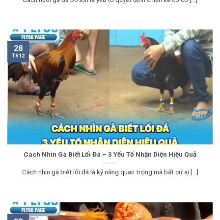
28
Th12
Cách Nhìn Gà Biết Lối Đá – 3 Yếu Tố Nhận Diện Hiệu Quả
Cách nhin gà biết lối đá là kỹ năng quan trọng mà bất cứ ai [...]